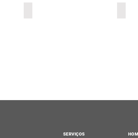
Siderurgia
Veícul
Siderurgia
Veículos
Pesados
SERVIÇOS
HOM