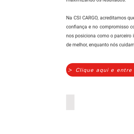
Na CSI CARGO, acreditamos que 
confiança e no compromisso co
nos posiciona como o parceiro i
de melhor, enquanto nós cuidam
> Clique aqui e entre
Alimentos e Bebidas
Alimentos
e
Bebidas